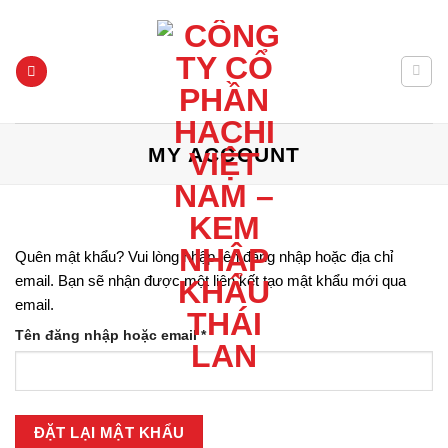
Chuyển
HACHI GIA LAI - KEM NHẬP KHẨU THÁI LAN
đến
nội
dung
MY ACCOUNT
Quên mật khẩu? Vui lòng nhập tên đăng nhập hoặc địa chỉ
email. Bạn sẽ nhận được một liên kết tạo mật khẩu mới qua
email.
Bắt
Tên đăng nhập hoặc email
*
buộc
ĐẶT LẠI MẬT KHẨU