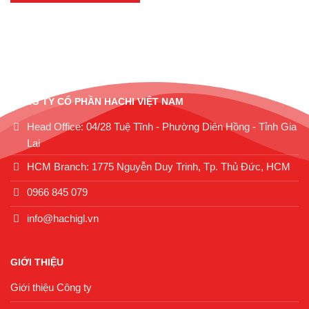
CÔNG TY CỔ PHẦN HACHI VIỆT NAM
Head Office: 04/28 Tuệ Tĩnh - Phường Diên Hồng - Tỉnh Gia
Lai
HCM Branch: 1775 Nguyễn Duy Trinh, Tp. Thủ Đức, HCM
0966 845 079
info@hachigl.vn
GIỚI THIỆU
Giới thiệu Công ty