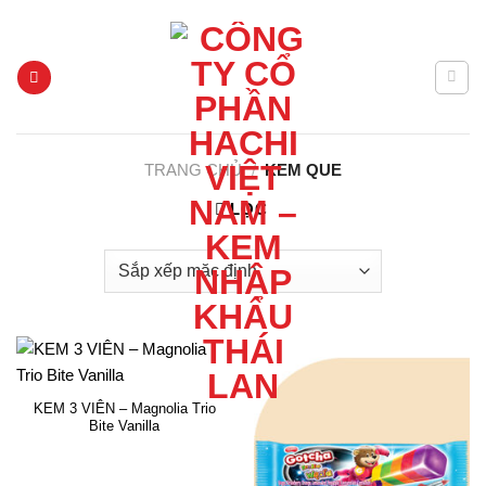
Chuyển
HACHI GIA LAI - KEM NHẬP KHẨU THÁI LAN
đến
nội
dung
TRANG CHỦ
/
KEM QUE
LỌC
KEM 3 VIÊN – Magnolia Trio
Bite Vanilla