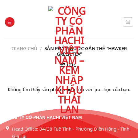
Chuyển
HACHI GIA LAI - KEM NHẬP KHẨU THÁI LAN
đến
nội
dung
TRANG CHỦ
/
SẢN PHẨM ĐƯỢC GẮN THẺ “HAWKER
GREEN TEA”
LỌC
Không tìm thấy sản phẩm nào khớp với lựa chọn của bạn.
CÔNG TY CỔ PHẦN HACHI VIỆT NAM
Head Office: 04/28 Tuệ Tĩnh - Phường Diên Hồng - Tỉnh
Gia Lai