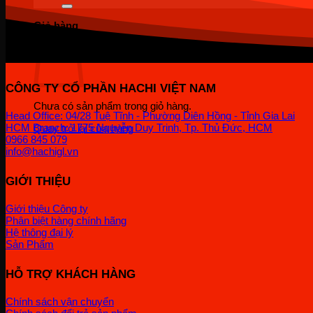
Giỏ hàng
CÔNG TY CỔ PHẦN HACHI VIỆT NAM
Chưa có sản phẩm trong giỏ hàng.
Head Office: 04/28 Tuệ Tĩnh - Phường Diên Hồng - Tỉnh Gia Lai
HCM Branch: 1775 Nguyễn Duy Trinh, Tp. Thủ Đức, HCM
Quay trở lại cửa hàng
0966 845 079
info@hachigl.vn
GIỚI THIỆU
Giới thiệu Công ty
Phân biệt hàng chính hãng
Hệ thông đại lý
Sản Phẩm
HỖ TRỢ KHÁCH HÀNG
Chính sách vận chuyển