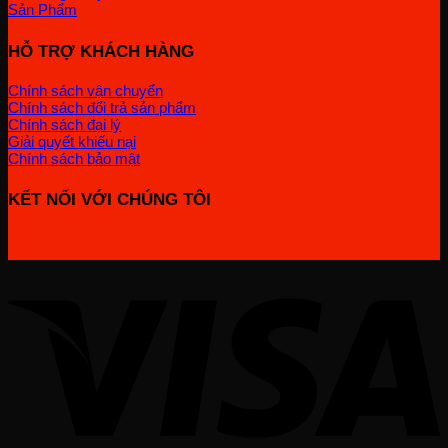
Sản Phẩm
HỖ TRỢ KHÁCH HÀNG
Chính sách vận chuyển
Chính sách đổi trả sản phẩm
Chính sách đại lý
Giải quyết khiếu nại
Chính sách bảo mật
KẾT NỐI VỚI CHÚNG TÔI