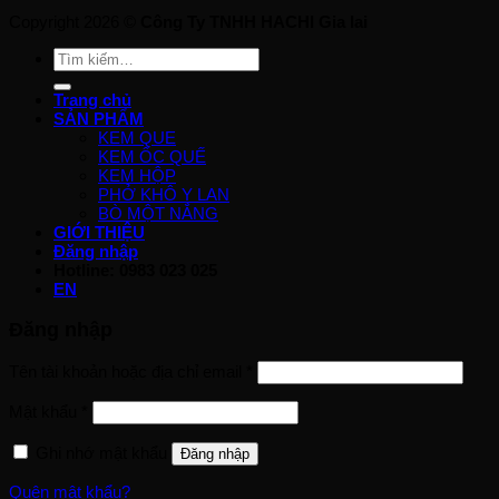
Copyright 2026 ©
Công Ty TNHH HACHI Gia lai
Tìm
kiếm:
Trang chủ
SẢN PHẨM
KEM QUE
KEM ỐC QUẾ
KEM HỘP
PHỞ KHÔ Y LAN
BÒ MỘT NẮNG
GIỚI THIỆU
Đăng nhập
Hotline: 0983 023 025
EN
Đăng nhập
Tên tài khoản hoặc địa chỉ email
*
Mật khẩu
*
Ghi nhớ mật khẩu
Đăng nhập
Quên mật khẩu?