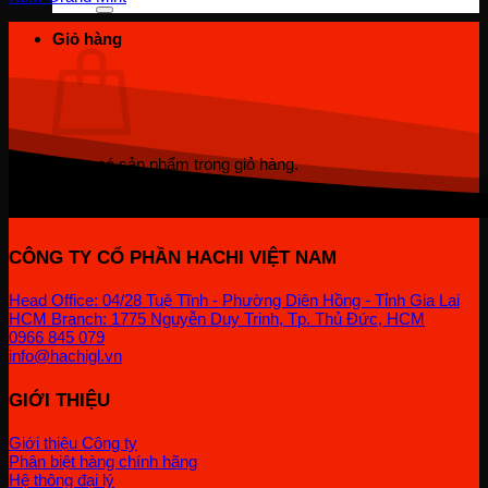
Giỏ hàng
Chưa có sản phẩm trong giỏ hàng.
Quay trở lại cửa hàng
CÔNG TY CỔ PHẦN HACHI VIỆT NAM
Head Office: 04/28 Tuệ Tĩnh - Phường Diên Hồng - Tỉnh Gia Lai
HCM Branch: 1775 Nguyễn Duy Trinh, Tp. Thủ Đức, HCM
0966 845 079
info@hachigl.vn
GIỚI THIỆU
Giới thiệu Công ty
Phân biệt hàng chính hãng
Hệ thông đại lý