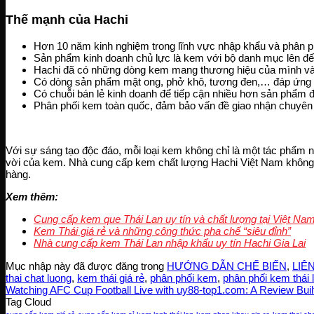
Thế mạnh của Hachi
Hơn 10 năm kinh nghiệm trong lĩnh vực nhập khẩu và phân phố
Sản phẩm kinh doanh chủ lực là kem với bộ danh mục lên đ
Hachi đã có những dòng kem mang thương hiệu của mình và
Có dòng sản phẩm mật ong, phở khô, tương đen,… đáp ứng nh
Có chuỗi bán lẻ kinh doanh để tiếp cận nhiều hơn sản phẩm 
Phân phối kem toàn quốc, đảm bảo vấn đề giao nhận chuyên
Với sự sáng tạo độc đáo, mỗi loại kem không chỉ là một tác phẩm 
vời của kem. Nhà cung cấp kem chất lượng Hachi Việt Nam không n
hàng.
Xem thêm:
Cung cấp kem que Thái Lan uy tín và chất lượng tại Việt Na
Kem Thái giá rẻ và những công thức pha chế “siêu đỉnh”
Nhà cung cấp kem Thái Lan nhập khẩu uy tín Hachi Gia Lai
Mục nhập này đã được đăng trong
HƯỚNG DẪN CHẾ BIẾN
,
LIÊ
thai chat luong
,
kem thái giá rẻ
,
phân phối kem
,
phân phối kem thái 
Watching AFC Cup Football Live with uy88-top1.com: A Review Buil
Tag Cloud