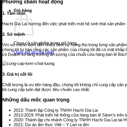
Phương châm hoạt động
Giỏ hàng
1. Tầm nhìn
Hachi Gia Lai hướng đến việc phát triển một hệ sinh thái sản phẩm
2. Sứ mệnh
Chưa có sản phẩm trong giỏ hàng.
Với sứ mệnh đem đến nhiều hơn sự hứng thú trong từng sản phẩm
chúng tôi tự hào rằng các sản phẩm của chúng tôi đã có mặt khắp 6
Quay trở lại cửa hàng
có Doanh số tăng trưởng ấn tượng của chuỗi cửa hàng bán lẻ Bác
3. Giá trị cốt lõi
Chất lượng là ưu tiên hàng đầu, chúng tôi không chỉ cung cấp sả
tôi cung cấp luôn đạt được tiêu chuẩn cao nhất.
Những dấu mốc quan trọng
2013: Thành lập Công ty TNHH Hachi Gia Lai
2013-2019: Phát triển hệ thống cửa hàng bán lẻ Silom’s trên 
2020: Thành lập chi nhánh Công ty TNHH Hachi Gia Lai tại
2021: Dự án ẩm thực Việt – Y Lan ra đời