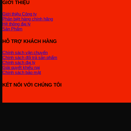
GIỚI THIỆU
Giới thiệu Công ty
Phân biệt hàng chính hãng
Hệ thông đại lý
Sản Phẩm
HỖ TRỢ KHÁCH HÀNG
Chính sách vận chuyển
Chính sách đổi trả sản phẩm
Chính sách đại lý
Giải quyết khiếu nại
Chính sách bảo mật
KẾT NỐI VỚI CHÚNG TÔI