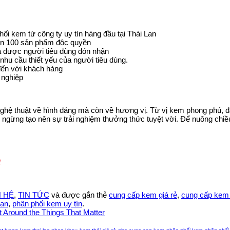
i kem từ công ty uy tín hàng đầu tại Thái Lan
ến 100 sản phẩm độc quyền
 được người tiêu dùng đón nhận
u cầu thiết yếu của người tiêu dùng.
đến với khách hàng
 nghiệp
nghệ thuật về hình dáng mà còn về hương vị. Từ vị kem phong phú, đ
gừng tạo nên sự trải nghiệm thưởng thức tuyệt vời. Để nuông chiều
m
N HỆ
,
TIN TỨC
và được gắn thẻ
cung cấp kem giá rẻ
,
cung cấp kem 
lan
,
phân phối kem uy tín
.
t Around the Things That Matter