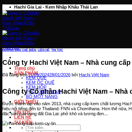
Chuyển
Hachi Gia Lai - Kem Nhập Khẩu Thái Lan
đến
nội
dung
HƯỚNG DẪN CHẾ BIẾN
,
LIÊN HỆ
,
TIN TỨC
Công ty Hachi Việt Nam – Nhà cung cấp 
Trang chủ
SẢN PHẨM
Đã đăng trên
11/09/2024
28/01/2026
bởi
Hachi Việt Nam
KEM QUE
KEM ỐC QUẾ
KEM HỘP
Công ty Cổ phần Hachi Việt Nam – Nhà c
PHỞ KHÔ Y LAN
BÒ MỘT NẮNG
GIỚI THIỆU
Được thành lập vào năm 2013, nhà cung cấp kem chất lượng Hachi 
hiệu nổi tiếng đến từ Thailand: FNN và Chomthana. Hơn thế nữa, 
TIN TỨC
đặc sản của vùng đất Gia Lai: phở khô và tương đen…
LIÊN HỆ
SỰ KIỆN
Tìm
kiếm: