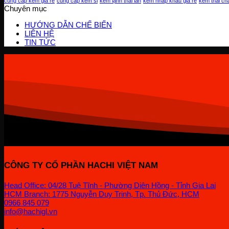
cung cấp kem giá rẻ
cung cấp kem sỉ
kem lạnh thái lan
kem nhap khau gia re
kem thai ch
Chuyên mục
HƯỚNG DẪN CHẾ BIẾN
LIÊN HỆ
TIN TỨC
CÔNG TY CỔ PHẦN HACHI VIỆT NAM
Head Office: 04/28 Tuệ Tĩnh - Phường Diên Hồng - Tỉnh Gia Lai
HCM Branch: 1775 Nguyễn Duy Trinh, Tp. Thủ Đức, HCM
0966 845 079
info@hachigl.vn