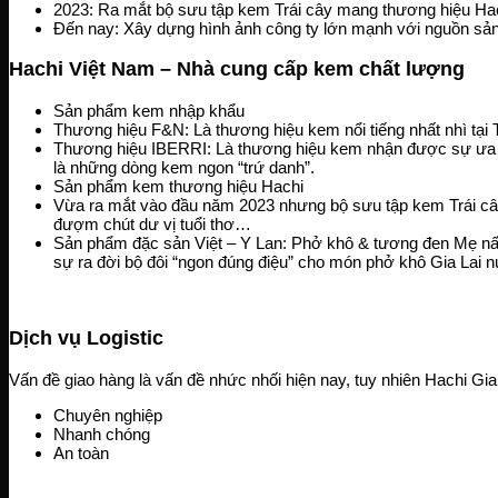
2023: Ra mắt bộ sưu tập kem Trái cây mang thương hiệu Ha
Đến nay: Xây dựng hình ảnh công ty lớn mạnh với nguồn sả
Hachi Việt Nam – Nhà
cung cấp kem chất lượng
Sản phẩm kem nhập khẩu
Thương hiệu F&N: Là thương hiệu kem nổi tiếng nhất nhì tại 
Thương hiệu IBERRI: Là thương hiệu kem nhận được sự ưa ch
là những dòng kem ngon “trứ danh”.
Sản phẩm kem thương hiệu Hachi
Vừa ra mắt vào đầu năm 2023 nhưng bộ sưu tập kem Trái câ
đượm chút dư vị tuổi thơ…
Sản phẩm đặc sản Việt – Y Lan: Phở khô & tương đen Mẹ nấu 
sự ra đời bộ đôi “ngon đúng điệu” cho món phở khô Gia Lai n
Dịch vụ Logistic
Vấn đề giao hàng là vấn đề nhức nhối hiện nay, tuy nhiên Hachi Gia
Chuyên nghiệp
Nhanh chóng
An toàn