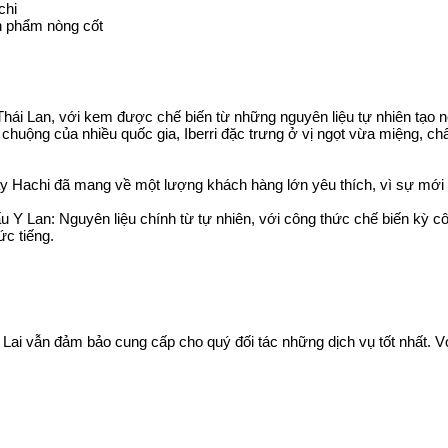
chi
n phẩm nòng cốt
Thái Lan, với kem được chế biến từ những nguyên liệu tự nhiên tạo n
uộng của nhiều quốc gia, Iberri đặc trưng ở vị ngọt vừa miệng, c
y Hachi đã mang về một lượng khách hàng lớn yêu thích, vì sự mới
Y Lan: Nguyên liệu chính từ tự nhiên, với công thức chế biến kỳ c
ức tiếng.
 Lai vẫn đảm bảo cung cấp cho quý đối tác những dịch vụ tốt nhất. Với