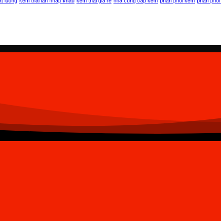
at luong
kem thai lan nhap khau
kem thái giá rẻ
nha cung cap kem
phân phối kem
phân phối