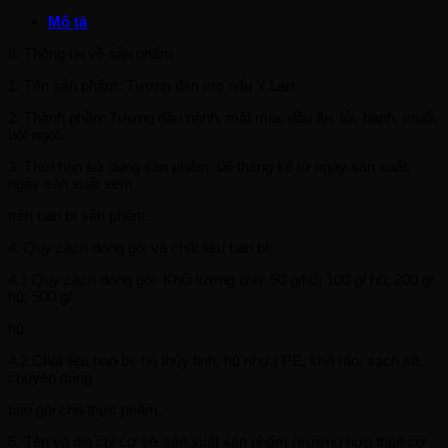
Mô tả
II. Thông tin về sản phẩm
1. Tên sản phẩm: Tương đen mẹ nấu Y Lan
2. Thành phần: Tương đậu nành, mật mía, dầu ăn, tỏi, hành, muối,
bột ngọt.
3. Thời hạn sử dụng sản phẩm: 06 tháng kể từ ngày sản xuất,
ngày sản xuất xem
trên bao bì sản phẩm.
4. Quy cách đóng gói và chất liệu bao bì:
4.1 Quy cách đóng gói: Khối lượng tịnh: 50 g/hũ; 100 g/ hũ; 200 g/
hũ; 500 g/
hũ.
4.2 Chất liệu bao bì: hũ thủy tinh, hũ nhựa PE, khô ráo, sạch sẽ,
chuyên dùng
bao gói cho thực phẩm.
5. Tên và địa chỉ cơ sở sản xuất sản phẩm (trường hợp thuê cơ