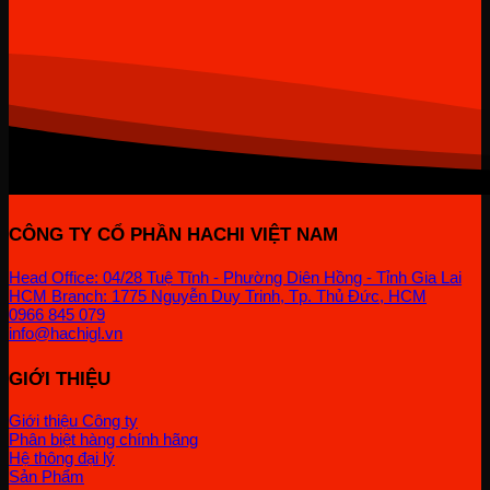
CÔNG TY CỔ PHẦN HACHI VIỆT NAM
Head Office: 04/28 Tuệ Tĩnh - Phường Diên Hồng - Tỉnh Gia Lai
HCM Branch: 1775 Nguyễn Duy Trinh, Tp. Thủ Đức, HCM
0966 845 079
info@hachigl.vn
GIỚI THIỆU
Giới thiệu Công ty
Phân biệt hàng chính hãng
Hệ thông đại lý
Sản Phẩm