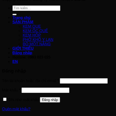
Tìm
kiếm:
Trang chủ
SẢN PHẨM
KEM QUE
KEM ỐC QUẾ
KEM HỘP
PHỞ KHÔ Y LAN
BÒ MỘT NẮNG
GIỚI THIỆU
Đăng nhập
Hotline: 0983 023 025
EN
Đăng nhập
Tên tài khoản hoặc địa chỉ email
*
Mật khẩu
*
Ghi nhớ mật khẩu
Đăng nhập
Quên mật khẩu?