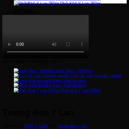
Phở Khô Y Lan 250gr
Giỏ hàng
Cẩm nang chế biến
Chưa có sản phẩm trong giỏ hàng.
Quay trở lại cửa hàng
SẢN PHẨM MUA NHIỀU NHẤT
Kem Môn - 6900ml
Kem ốc quế spinner vanilla
Kem hộp trà xanh
Kem Xoài 6000ml
Phở Khô Y Lan 500gr
Tương Đen Y Lan
Danh mục:
PHỞ Y LAN
Thẻ:
tuong den y lan