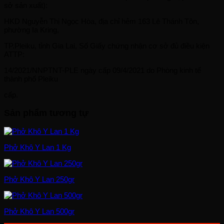
sở sản xuất):
HKD Nguyễn Thị Ngọc Hòa, địa chỉ hẻm 163 Lê Thánh Tôn,
phường Ia Kring,
TP.Pleiku, tỉnh Gia Lai, Số Giấy chứng nhận cơ sở đủ điều kiện
ATTP:
14/2021/NNPTNT-PLE ngày cấp 09/4/2021 do Phòng kinh tế
thành phố Pleiku
cấp.
Sản phẩm tương tự
Phở Khô Y Lan 1 Kg
Phở Khô Y Lan 250gr
Phở Khô Y Lan 500gr