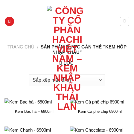
Chuyển
HACHI GIA LAI - KEM NHẬP KHẨU THÁI LAN
đến
nội
dung
TRANG CHỦ
/
SẢN PHẨM ĐƯỢC GẮN THẺ “KEM HỘP
NHẬP KHẨU”
LỌC
Kem Bạc hà – 6900ml
Kem Cà phê chip 6900ml