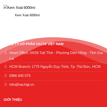
Kem Xoài 6000ml
CÔNG TY CỔ PHẦN HACHI VIỆT NAM
Head Office: 04/28 Tuệ Tĩnh - Phường Diên Hồng - Tỉnh Gia
Lai
HCM Branch: 1775 Nguyễn Duy Trinh, Tp. Thủ Đức, HCM
0966 845 079
info@hachigl.vn
GIỚI THIỆU