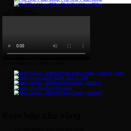
Phở Khô Y Lan 250gr
Giỏ hàng
Cẩm nang chế biến
Chưa có sản phẩm trong giỏ hàng.
Quay trở lại cửa hàng
SẢN PHẨM MUA NHIỀU NHẤT
Kem 5 màu - Gotcha Fruito
KEM DỪA 3 LỚP
Kem Vanilla - 6900ml
Kem hộp dừa
Kem Chanh - 6900ml
Kem hộp cầu vồng
Tên sản phẩm: Kem hộp cầu vồng