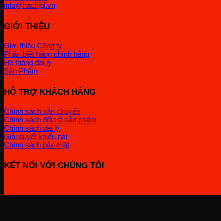
info@hachigl.vn
GIỚI THIỆU
Giới thiệu Công ty
Phân biệt hàng chính hãng
Hệ thông đại lý
Sản Phẩm
HỖ TRỢ KHÁCH HÀNG
Chính sách vận chuyển
Chính sách đổi trả sản phẩm
Chính sách đại lý
Giải quyết khiếu nại
Chính sách bảo mật
KẾT NỐI VỚI CHÚNG TÔI