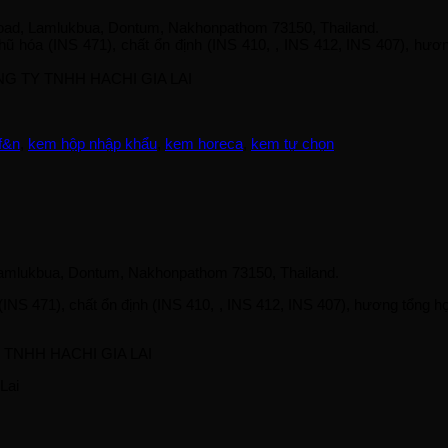
 Road, Lamlukbua, Dontum, Nakhonpathom 73150, Thailand.
ũ hóa (INS 471), chất ổn định (INS 410, , INS 412, INS 407), hư
CÔNG TY TNHH HACHI GIA LAI
f&n
,
kem hộp nhập khẩu
,
kem horeca
,
kem tự chọn
 Lamlukbua, Dontum, Nakhonpathom 73150, Thailand.
INS 471), chất ổn định (INS 410, , INS 412, INS 407), hương tổng 
TY TNHH HACHI GIA LAI
Lai