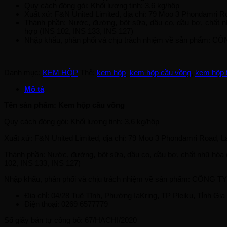
Quy cách đóng gói: Khối lượng tịnh: 3,6 kg/hộp
Xuất xứ: F&N United Limited, địa chỉ: 79 Moo 3 Phondamri
Thành phần: Nước, đường, bột sữa, dầu cọ, dầu bơ, chất nh
hợp (INS 102, INS 133, INS 127)
Nhập khẩu, phân phối và chịu trách nhiệm về sản phẩm: 
Danh mục:
KEM HỘP
Thẻ:
kem hộp
,
kem hộp cầu vồng
,
kem hộp 
Mô tả
Tên sản phẩm: Kem hộp cầu vồng
Quy cách đóng gói: Khối lượng tịnh: 3,6 kg/hộp
Xuất xứ: F&N United Limited, địa chỉ: 79 Moo 3 Phondamri Road,
Thành phần: Nước, đường, bột sữa, dầu cọ, dầu bơ, chất nhũ hóa (
102, INS 133, INS 127)
Nhập khẩu, phân phối và chịu trách nhiệm về sản phẩm: CÔNG 
Địa chỉ: 04/28 Tuệ Tĩnh, Phường IaKring, TP Pleiku, Tỉnh Gia 
Điện thoại: 0269 6577779
Số giấy bản tự công bố: 67/HACHI/2020