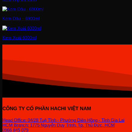
Kem Dâu – 6900ml
Kem Xoài 6000ml
CÔNG TY CỔ PHẦN HACHI VIỆT NAM
Head Office: 04/28 Tuệ Tĩnh - Phường Diên Hồng - Tỉnh Gia Lai
HCM Branch: 1775 Nguyễn Duy Trinh, Tp. Thủ Đức, HCM
0966 845 079