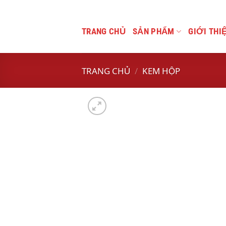
Chuyển
đến
nội
TRANG CHỦ
SẢN PHẨM
GIỚI THI
dung
TRANG CHỦ
/
KEM HỘP