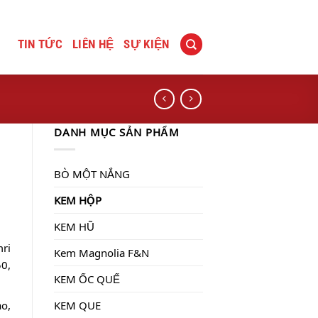
TIN TỨC
LIÊN HỆ
SỰ KIỆN
DANH MỤC SẢN PHẨM
BÒ MỘT NẮNG
KEM HỘP
KEM HŨ
mri
Kem Magnolia F&N
0,
KEM ỐC QUẾ
KEM QUE
o,