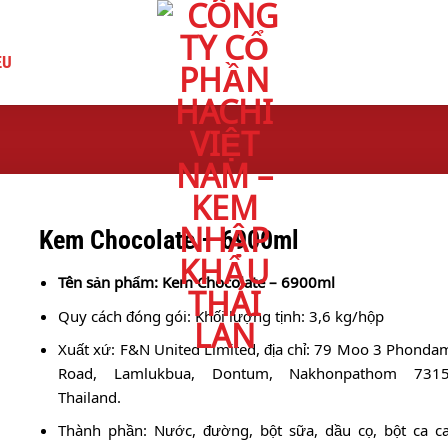
ỆU
Kem Chocolate – 6900ml
Tên sản phẩm: Kem Chocolate – 6900ml
Quy cách đóng gói: Khối lượng tịnh: 3,6 kg/hộp
Xuất xứ: F&N United Limited, địa chỉ: 79 Moo 3 Phonda
Road, Lamlukbua, Dontum, Nakhonpathom 7315
Thailand.
Thành phần: Nước, đường, bột sữa, dầu cọ, bột ca ca