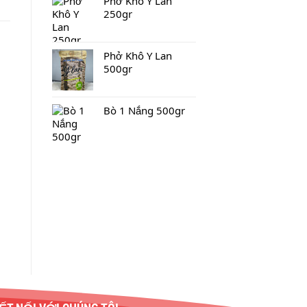
Phở Khô Y Lan
250gr
Phở Khô Y Lan
500gr
Bò 1 Nắng 500gr
Kem Chanh – 6900ml
Kem hộp trà xanh