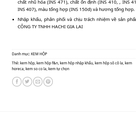
chất nhũ hóa (INS 471), chất ổn định (INS 410, , INS 4
INS 407), màu tổng hợp (INS 150d) và hương tổng hợp.
Nhập khẩu, phân phối và chịu trách nhiệm về sản phẩ
CÔNG TY TNHH HACHI GIA LAI
Danh mục:
KEM HỘP
Thẻ:
kem hộp
,
kem hộp f&n
,
kem hộp nhập khẩu
,
kem hộp sô cô la
,
kem
horeca
,
kem so co la
,
kem tự chọn