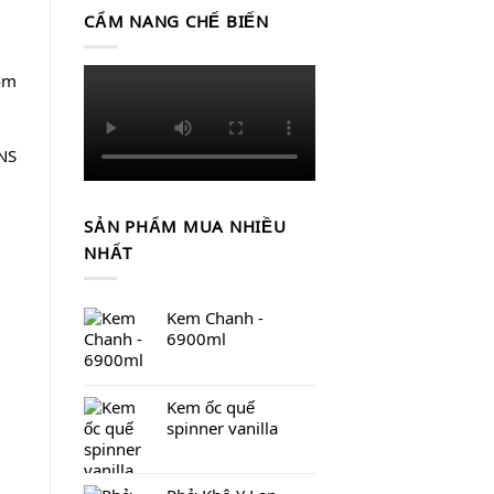
CẨM NANG CHẾ BIẾN
om
INS
SẢN PHẨM MUA NHIỀU
NHẤT
Kem Chanh -
6900ml
Kem ốc quế
spinner vanilla