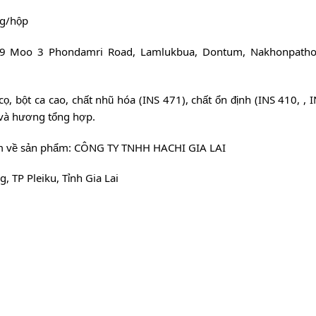
kg/hộp
ỉ: 79 Moo 3 Phondamri Road, Lamlukbua, Dontum, Nakhonpath
, bột ca cao, chất nhũ hóa (INS 471), chất ổn định (INS 410, , 
 và hương tổng hợp.
iệm về sản phẩm: CÔNG TY TNHH HACHI GIA LAI
, TP Pleiku, Tỉnh Gia Lai